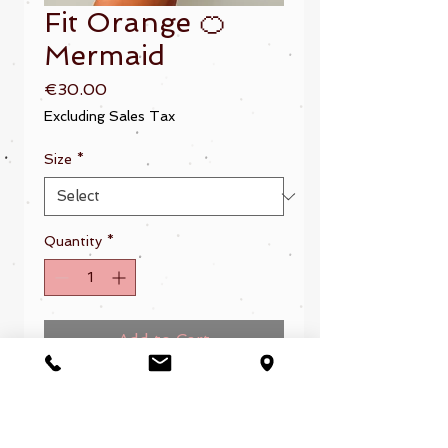
Fit Orange 🍊
Mermaid
Price
€30.00
Excluding Sales Tax
Size
*
Quantity
*
Add to Cart
Nuevo. Forrado completamente.
Muy cómodo.