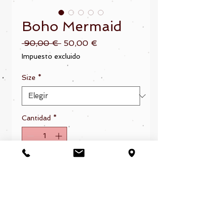
Boho Mermaid
Precio
Precio
 90,00 € 
50,00 €
de
Impuesto excluido
oferta
Size
*
Cantidad
*
Agregar al carrito