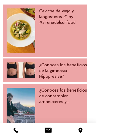
Ceviche de vieja y
langostinos 🍤 by
#sirenadelsurfood
¿Conoces los beneficios
de la gimnasia
Hipopresiva?
¿Conoces los beneficios
de contemplar
amaneceres y
atardeceres? No te
pierdas el siguiente 🌤️