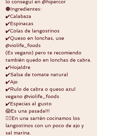
lo conseguí en @hipercor 
🟠Ingredientes: 
✔️Calabaza 
✔️Espinacas 
✔️Colas de langostinos 
✔️Queso en lonchas, use 
@violife_foods 
(Es vegano) pero te recomiendo 
también quedo en lonchas de cabra.
✔️Hojaldre 
✔️Salsa de tomate natural 
✔️Ajo 
✔️Rulo de cabra o queso azul 
vegano @violife_foods 
✔️Especias al gusto 
😱Es una pasada!!! 
👉🏼En una sartén cocinamos los 
langostinos con un poco de ajo y 
sal marina. 