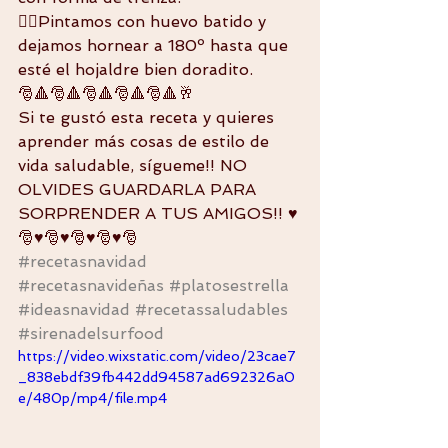
👉🏼Pintamos con huevo batido y 
dejamos hornear a 180º hasta que 
esté el hojaldre bien doradito. 
🎅🔺🎅🔺🎅🔺🎅🔺🎅🔺🥂
Si te gustó esta receta y quieres 
aprender más cosas de estilo de 
vida saludable, sígueme!! NO 
OLVIDES GUARDARLA PARA 
SORPRENDER A TUS AMIGOS!! ♥️
🎅♥️🎅♥️🎅♥️🎅♥️🎅
#recetasnavidad
#recetasnavideñas
#platosestrella
#ideasnavidad
#recetassaludables
#sirenadelsurfood
https://video.wixstatic.com/video/23cae7
_838ebdf39fb442dd94587ad692326a0
e/480p/mp4/file.mp4