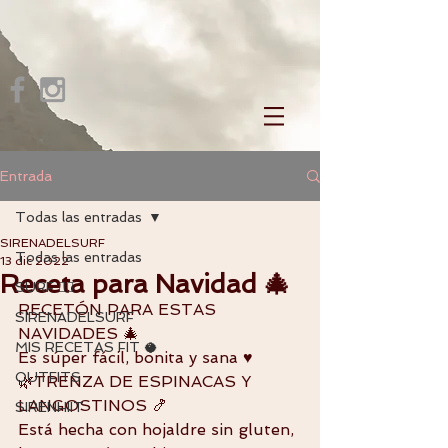
Entrada
Todas las entradas
SIRENADELSURF
Todas las entradas
13 dic 2022
Receta para Navidad 🎄
SURF 🏄‍♀️
RECETÓN PARA ESTAS 
SIRENADELSURF
NAVIDADES 🎄 
MIS RECETAS FIT 🥥
Es súper fácil, bonita y sana ♥️ 
OUTFITS
🌿TRENZA DE ESPINACAS Y 
LANGOSTINOS 🍤 
SIRENHIIT
Está hecha con hojaldre sin gluten, 