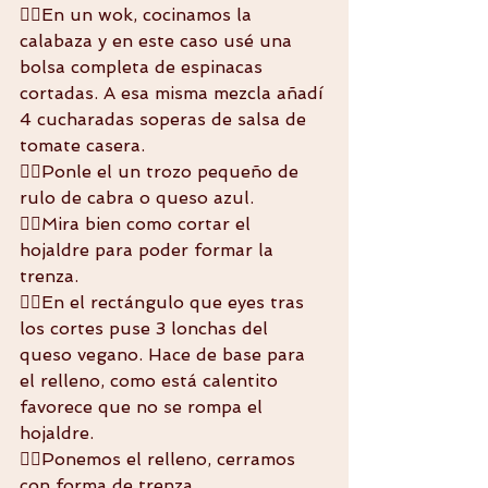
👉🏼En un wok, cocinamos la 
calabaza y en este caso usé una 
bolsa completa de espinacas 
cortadas. A esa misma mezcla añadí 
4 cucharadas soperas de salsa de 
tomate casera.
👉🏼Ponle el un trozo pequeño de 
rulo de cabra o queso azul. 
👉🏼Mira bien como cortar el 
hojaldre para poder formar la 
trenza.
👉🏼En el rectángulo que eyes tras 
los cortes puse 3 lonchas del 
queso vegano. Hace de base para 
el relleno, como está calentito 
favorece que no se rompa el 
hojaldre. 
👉🏼Ponemos el relleno, cerramos 
con forma de trenza. 